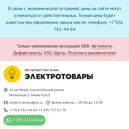
В связи с экономической ситуацией, цены на сайте могут
отличаться от действительных. Точная цена будет
известна при оформлении заказа или по телефону: +7 926
761-44-64
Только оригинальная продукция ABB:
Автоматы
,
Дифавтоматы
,
УЗО
,
Щиты
,
Розетки и выключатели
!
41 км.МКАД (Строительный рынок
Мельница) 1 линия Б16/2
elektro-tovars@ya.ru
Время работы: с 09.00 до 19.00
+7 926 761-44-64
,
+7 495 727-21-76
+7 993 361-44-64