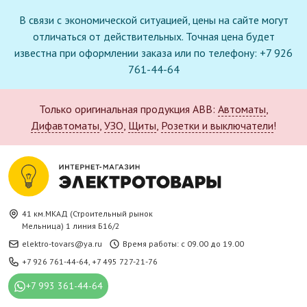
В связи с экономической ситуацией, цены на сайте могут
отличаться от действительных. Точная цена будет
известна при оформлении заказа или по телефону: +7 926
761-44-64
Только оригинальная продукция ABB:
Автоматы
,
Дифавтоматы
,
УЗО
,
Щиты
,
Розетки и выключатели
!
41 км.МКАД (Строительный рынок
Мельница) 1 линия Б16/2
elektro-tovars@ya.ru
Время работы: с 09.00 до 19.00
+7 926 761-44-64
,
+7 495 727-21-76
+7 993 361-44-64