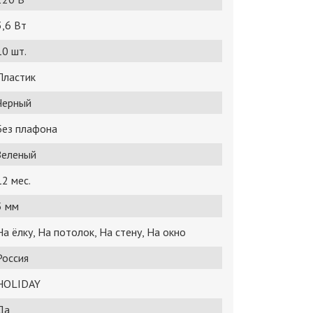
3,6 Bт
10 шт.
Пластик
Черный
Без плафона
Зеленый
12 мес.
5 мм
На ёлку, На потолок, На стену, На окно
Россия
HOLIDAY
Да