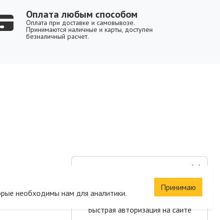
Оплата любым способом
Оплата при доставке и самовывозе.
Принимаются наличные и карты, доступен
безналичный расчет.
Сохраните корзину
и список желаний
Принимаю
орые необходимы нам для аналитики.
Быстрая авторизация на сайте