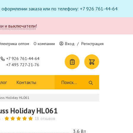
ри оформлении заказа или по телефону: +7 926 761-44-64
ки и выключатели
!
Электрика оптом
О компании
Вход
/
Регистрация
+7 926 761-44-64
+7 495 727-21-76
лог
Контакты
uss Holiday HL061
uss Holiday HL061
S
18 отзывов
3,6 Bт