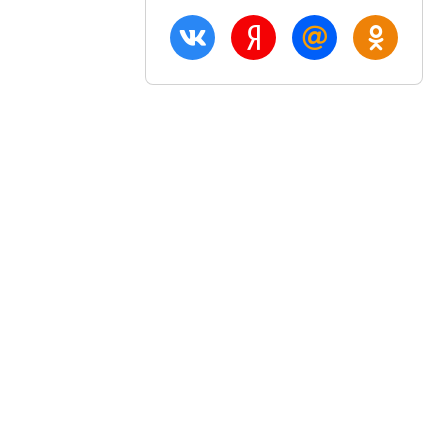
ация
Акции и скидки
Блог
птом
Вход