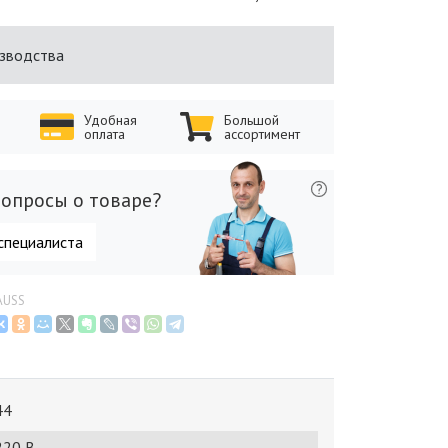
изводства
Удобная
Большой
оплата
ассортимент
опросы о товаре?
специалиста
AUSS
44
220 В