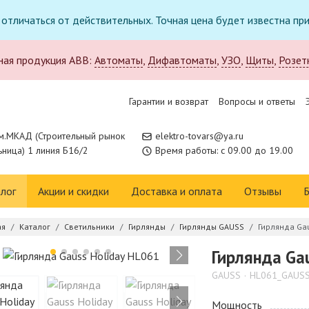
т отличаться от действительных. Точная цена будет известна п
ная продукция ABB:
Автоматы
,
Дифавтоматы
,
УЗО
,
Щиты
,
Розет
Гарантии и возврат
Вопросы и ответы
м.МКАД (Строительный рынок
elektro-tovars@ya.ru
ница) 1 линия Б16/2
Время работы: с 09.00 до 19.00
лог
Акции и скидки
Доставка и оплата
Отзывы
Б
ая
Каталог
Светильники
Гирлянды
Гирлянды GAUSS
Гирлянда Ga
Гирлянда Ga
GAUSS
HL061_GAUS
Мощность