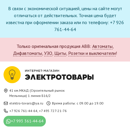
В связи с экономической ситуацией, цены на сайте могут
отличаться от действительных. Точная цена будет
известна при оформлении заказа или по телефону: +7 926
761-44-64
Только оригинальная продукция ABB:
Автоматы
,
Дифавтоматы
,
УЗО
,
Щиты
,
Розетки и выключатели
!
41 км.МКАД (Строительный рынок
Мельница) 1 линия Б16/2
elektro-tovars@ya.ru
Время работы: с 09.00 до 19.00
+7 926 761-44-64
,
+7 495 727-21-76
+7 993 361-44-64