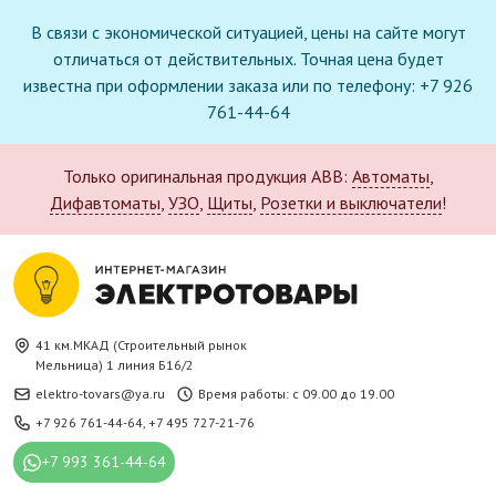
В связи с экономической ситуацией, цены на сайте могут
отличаться от действительных. Точная цена будет
известна при оформлении заказа или по телефону: +7 926
761-44-64
Только оригинальная продукция ABB:
Автоматы
,
Дифавтоматы
,
УЗО
,
Щиты
,
Розетки и выключатели
!
41 км.МКАД (Строительный рынок
Мельница) 1 линия Б16/2
elektro-tovars@ya.ru
Время работы: с 09.00 до 19.00
+7 926 761-44-64
,
+7 495 727-21-76
+7 993 361-44-64