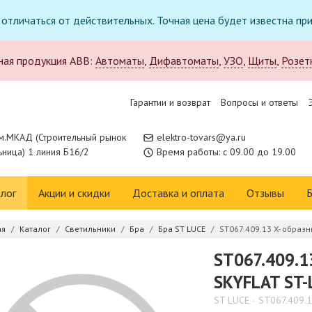
т отличаться от действительных. Точная цена будет известна п
ная продукция ABB:
Автоматы
,
Дифавтоматы
,
УЗО
,
Щиты
,
Розет
Гарантии и возврат
Вопросы и ответы
м.МКАД (Строительный рынок
elektro-tovars@ya.ru
ница) 1 линия Б16/2
Время работы: с 09.00 до 19.00
лог
Акции и скидки
Доставка и оплата
Отзывы
Б
ая
Каталог
Светильники
Бра
Бра ST LUCE
ST067.409.13 X- образ
ST067.409.1
SKYFLAT ST-
ST LUCE
ST067.409.