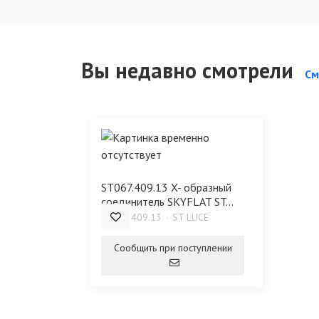
Вы недавно смотрели
См
ST067.409.13 X- образный
соединитель SKYFLAT ST...
ST067.409.13
ST LUCE
Сообщить при поступлении