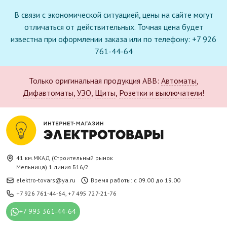
В связи с экономической ситуацией, цены на сайте могут
отличаться от действительных. Точная цена будет
известна при оформлении заказа или по телефону: +7 926
761-44-64
Только оригинальная продукция ABB:
Автоматы
,
Дифавтоматы
,
УЗО
,
Щиты
,
Розетки и выключатели
!
41 км.МКАД (Строительный рынок
Мельница) 1 линия Б16/2
elektro-tovars@ya.ru
Время работы: с 09.00 до 19.00
+7 926 761-44-64
,
+7 495 727-21-76
+7 993 361-44-64