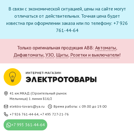
В связи с экономической ситуацией, цены на сайте могут
отличаться от действительных. Точная цена будет
известна при оформлении заказа или по телефону: +7 926
761-44-64
Только оригинальная продукция ABB:
Автоматы
,
Дифавтоматы
,
УЗО
,
Щиты
,
Розетки и выключатели
!
41 км.МКАД (Строительный рынок
Мельница) 1 линия Б16/2
elektro-tovars@ya.ru
Время работы: с 09.00 до 19.00
+7 926 761-44-64
,
+7 495 727-21-76
+7 993 361-44-64