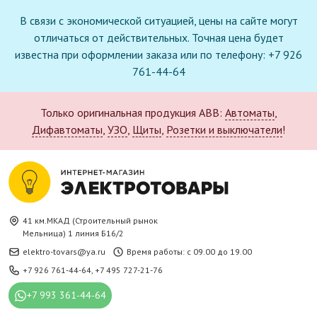
В связи с экономической ситуацией, цены на сайте могут
отличаться от действительных. Точная цена будет
известна при оформлении заказа или по телефону: +7 926
761-44-64
Только оригинальная продукция ABB:
Автоматы
,
Дифавтоматы
,
УЗО
,
Щиты
,
Розетки и выключатели
!
41 км.МКАД (Строительный рынок
Мельница) 1 линия Б16/2
elektro-tovars@ya.ru
Время работы: с 09.00 до 19.00
+7 926 761-44-64
,
+7 495 727-21-76
+7 993 361-44-64