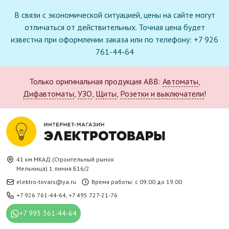
В связи с экономической ситуацией, цены на сайте могут
отличаться от действительных. Точная цена будет
известна при оформлении заказа или по телефону: +7 926
761-44-64
Только оригинальная продукция ABB:
Автоматы
,
Дифавтоматы
,
УЗО
,
Щиты
,
Розетки и выключатели
!
41 км.МКАД (Строительный рынок
Мельница) 1 линия Б16/2
elektro-tovars@ya.ru
Время работы: с 09.00 до 19.00
+7 926 761-44-64
,
+7 495 727-21-76
+7 993 361-44-64