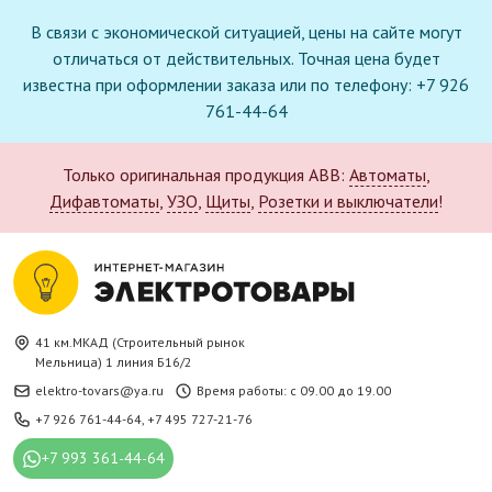
В связи с экономической ситуацией, цены на сайте могут
отличаться от действительных. Точная цена будет
известна при оформлении заказа или по телефону: +7 926
761-44-64
Только оригинальная продукция ABB:
Автоматы
,
Дифавтоматы
,
УЗО
,
Щиты
,
Розетки и выключатели
!
41 км.МКАД (Строительный рынок
Мельница) 1 линия Б16/2
elektro-tovars@ya.ru
Время работы: с 09.00 до 19.00
+7 926 761-44-64
,
+7 495 727-21-76
+7 993 361-44-64