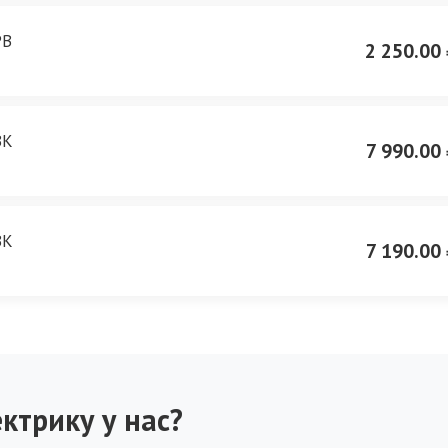
PB
2 250.00 
BK
7 990.00 
BK
7 190.00 
ктрику у нас?