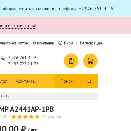
ри оформлении заказа или по телефону: +7 926 761-44-64
ки и выключатели
!
Электрика оптом
О компании
Вход
/
Регистрация
+7 926 761-44-64
+7 495 727-21-76
лог
Контакты
1AP-1PB
AMP A2441AP-1PB
-1PB
17 отзывов
90.00 ₽
/ шт.