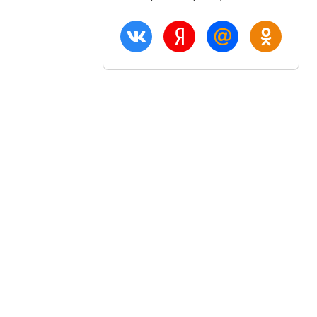
ация
Акции и скидки
Блог
птом
Вход
плата
Регистрация
озврат