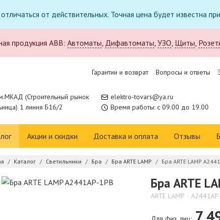
т отличаться от действительных. Точная цена будет известна п
ная продукция ABB:
Автоматы
,
Дифавтоматы
,
УЗО
,
Щиты
,
Розет
Гарантии и возврат
Вопросы и ответы
м.МКАД (Строительный рынок
elektro-tovars@ya.ru
ница) 1 линия Б16/2
Время работы: с 09.00 до 19.00
лог
Акции и скидки
Доставка и оплата
Отзывы
Б
ая
Каталог
Светильники
Бра
Бра ARTE LAMP
Бра ARTE LAMP A244
Бра ARTE L
ARTE LAMP
A2441AP
7 4
Для физ. лиц: