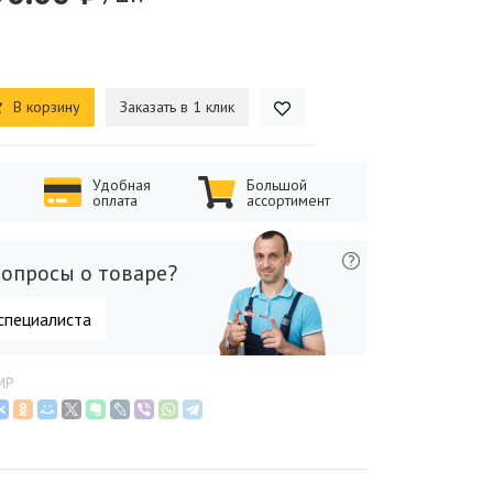
В корзину
Заказать в 1 клик
Удобная
Большой
оплата
ассортимент
опросы о товаре?
специалиста
MP