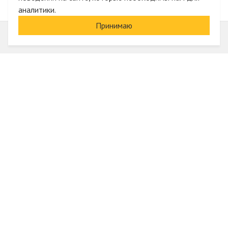
аналитики.
Принимаю
Информация
О компании
Акции и скидки
Услуги
Блог