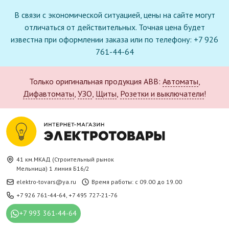
В связи с экономической ситуацией, цены на сайте могут
отличаться от действительных. Точная цена будет
известна при оформлении заказа или по телефону: +7 926
761-44-64
Только оригинальная продукция ABB:
Автоматы
,
Дифавтоматы
,
УЗО
,
Щиты
,
Розетки и выключатели
!
41 км.МКАД (Строительный рынок
Мельница) 1 линия Б16/2
elektro-tovars@ya.ru
Время работы: с 09.00 до 19.00
+7 926 761-44-64
,
+7 495 727-21-76
+7 993 361-44-64