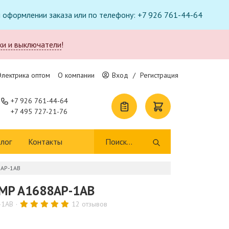
ри оформлении заказа или по телефону: +7 926 761-44-64
ки и выключатели
!
Электрика оптом
О компании
Вход
/
Регистрация
+7 926 761-44-64
+7 495 727-21-76
лог
Контакты
8AP-1AB
AMP A1688AP-1AB
-1AB
12 отзывов