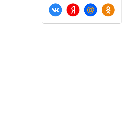
ация
Акции и скидки
Блог
птом
Вход
плата
Регистрация
озврат