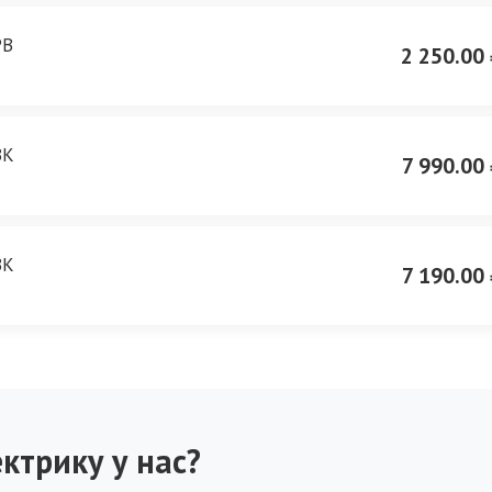
PB
2 250.00 
BK
7 990.00 
BK
7 190.00 
ктрику у нас?