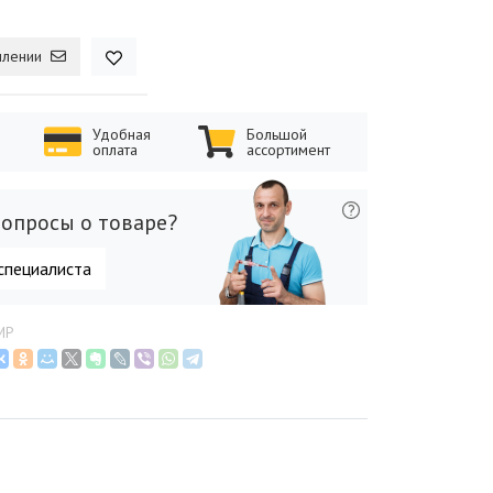
плении
Удобная
Большой
оплата
ассортимент
опросы о товаре?
специалиста
MP