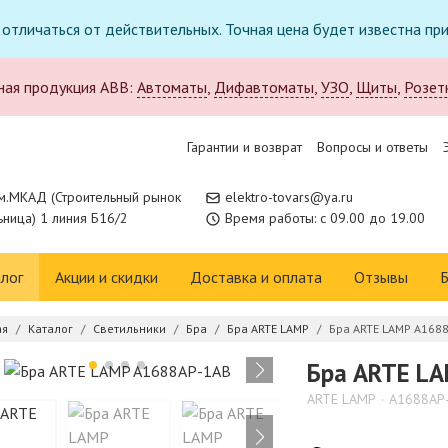
т отличаться от действительных. Точная цена будет известна п
ная продукция ABB:
Автоматы
,
Дифавтоматы
,
УЗО
,
Щиты
,
Розет
Гарантии и возврат
Вопросы и ответы
м.МКАД (Строительный рынок
elektro-tovars@ya.ru
ница) 1 линия Б16/2
Время работы: с 09.00 до 19.00
лог
Акции и скидки
Доставка и оплата
Отзывы
Б
ая
Каталог
Светильники
Бра
Бра ARTE LAMP
Бра ARTE LAMP A168
Бра ARTE L
ARTE LAMP
A1688AP