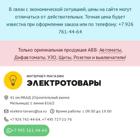
В связи с экономической ситуацией, цены на сайте могут
отличаться от действительных. Точная цена будет
известна при оформлении заказа или по телефону: +7 926
761-44-64
Только оригинальная продукция ABB:
Автоматы
,
Дифавтоматы
,
УЗО
,
Щиты
,
Розетки и выключатели
!
41 км.МКАД (Строительный рынок
Мельница) 1 линия Б16/2
elektro-tovars@ya.ru
Время работы: с 09.00 до 19.00
+7 926 761-44-64
,
+7 495 727-21-76
+7 993 361-44-64