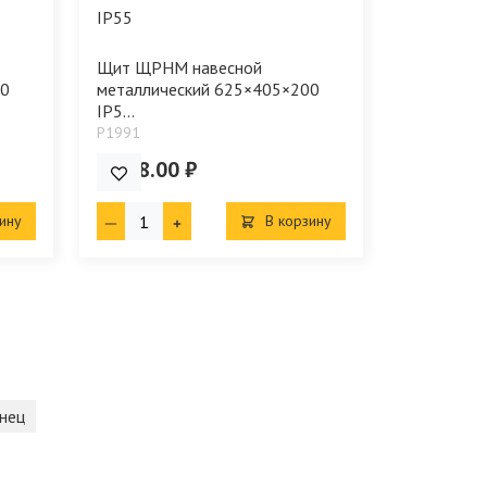
Щит ЩРНМ навесной
20
металлический 625×405×200
IP5...
P1991
3 878.00 ₽
ину
В корзину
нец