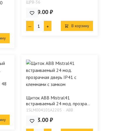
ЩРВ-36
20
1 399.00 ₽
В корзину
ину
 48
Щиток ABB Mistral41
встраиваемый 24 мод. прозра...
1SLM004101A2205
ABB
5 433.00 ₽
ину