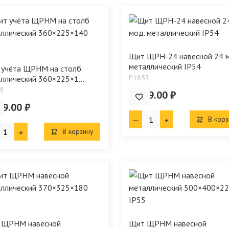
Щит ЩРН-24 навесной 24 м
металлический IP54
 учёта ЩРНМ на столб
P1853
ллический 360×225×1...
9
1 299.00 ₽
99.00 ₽
В корз
В корзину
 ЩРНМ навесной
Щит ЩРНМ навесной