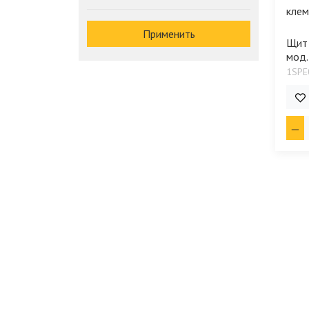
Применить
Щит 
мод.
1SPE
10 