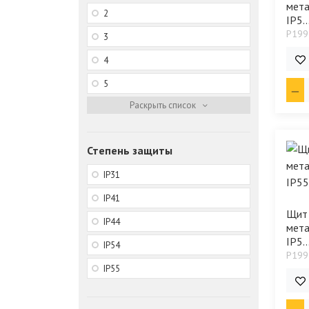
мета
2
IP5..
P199
3
2 6
4
5
Степень защиты
IP31
IP41
Щит
IP44
мета
IP5..
IP54
P199
IP55
2 2