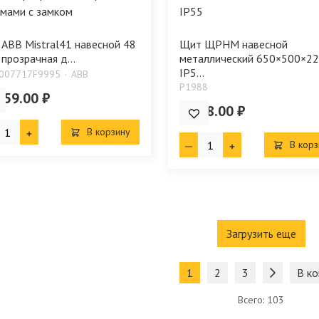
ABB Mistral41 навесной 48
Щит ЩРНМ навесной
 прозрачная д...
металлический 650×500×2
IP5...
007717F9995
ABB
P1988
259.00 ₽
4 568.00 ₽
В корзину
В корз
Загрузить еще
1
2
3
В ко
Всего: 103