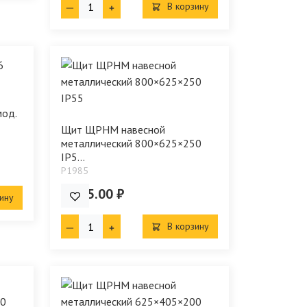
В корзину
од.
Щит ЩРНМ навесной
металлический 800×625×250
IP5...
P1985
6 515.00 ₽
ину
В корзину