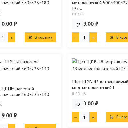
ллический 370×325×180
металлический 500×400×2
.
IP5...
7
P1993
90.00 ₽
2 929.00 ₽
В корзину
В корз
Щит ЩРВ-48 встраиваемый
мод. металлический I...
 ЩРНМ навесной
ЩРВ-48
ллический 360×225×140
.
1 670.00 ₽
9
99.00 ₽
В корз