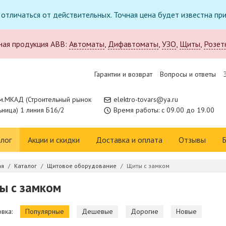
т отличаться от действительных. Точная цена будет известна п
ная продукция ABB:
Автоматы
,
Дифавтоматы
,
УЗО
,
Щиты
,
Розет
Гарантии и возврат
Вопросы и ответы
м.МКАД (Строительный рынок
elektro-tovars@ya.ru
ница) 1 линия Б16/2
Время работы: с 09.00 до 19.00
лог
Акции и скидки
Доставка и оплата
Отзывы
Б
ая
Каталог
Щитовое оборудование
Щиты с замком
ы с замком
вка:
Популярные
Дешевые
Дорогие
Новые