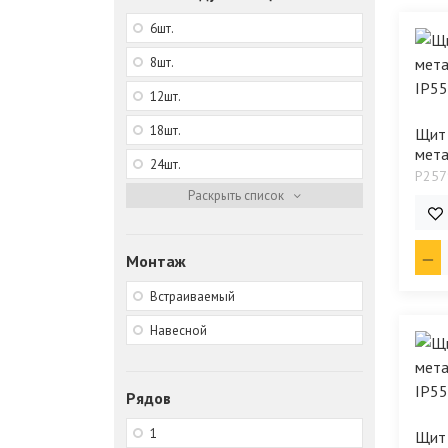
6шт.
8шт.
12шт.
18шт.
Щит
мета
24шт.
P257
2 2
Монтаж
Встраиваемый
Навесной
Рядов
1
Щит