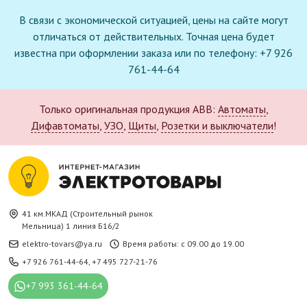
В связи с экономической ситуацией, цены на сайте могут
отличаться от действительных. Точная цена будет
известна при оформлении заказа или по телефону: +7 926
761-44-64
Только оригинальная продукция ABB:
Автоматы
,
Дифавтоматы
,
УЗО
,
Щиты
,
Розетки и выключатели
!
41 км.МКАД (Строительный рынок
Мельница) 1 линия Б16/2
elektro-tovars@ya.ru
Время работы: с 09.00 до 19.00
+7 926 761-44-64
,
+7 495 727-21-76
+7 993 361-44-64