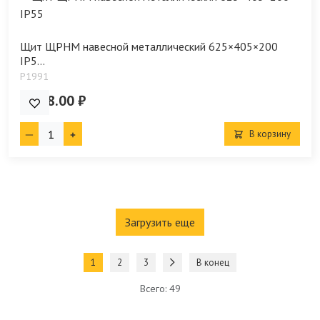
Щит ЩРНМ навесной металлический 625×405×200
IP5...
P1991
3 878.00 ₽
В корзину
Загрузить еще
1
2
3
В конец
Всего: 49