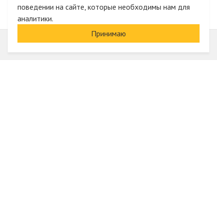
поведении на сайте, которые необходимы нам для
аналитики.
Принимаю
Информация
О компании
Акции и скидки
Услуги
Блог
Электрика оптом
Вход
Доставка и оплата
Регистрация
Гарантии и возврат
Отзывы