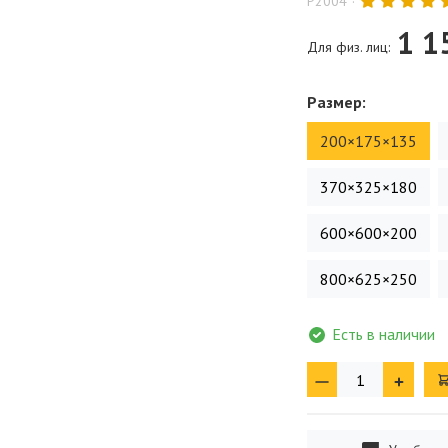
P2004
1 1
Для физ. лиц:
Размер:
200×175×135
370×325×180
600×600×200
800×625×250
Есть в наличии