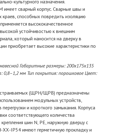
льно-культурного назначения.
 имеет сварный корпус. Сварные швы и
х краев, способных повредить изоляцию
 применяется высококачественное
высокой устойчивостью к внешним
иала, который наносится на дверку в
ции приобретает высокие характеристики по
 навесной Габаритные размеры: 200х175х135
 0,8–1,2 мм Тип покрытия: порошковое Цвет:
встраиваемых (ЩРН/ЩРВ) предназначены
 использованием модульных устройств,
 перегрузки и короткого замыкания. Корпуса
вки соответствующего количества
 крепления шин N, PE, наружную дверцу с
-ХХ-IР54 имеют герметичную прокладку и