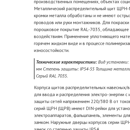
производственных помещениях, объектах социа
Металлический распределительный щит ЩРН-М
кромки металла обработаны и не имеют остры
проводов или руки монтажников. Для покраски
порошковое покрытие RAL-7035, обладающее 
воздействиям. Применение уплотняющего матер
горячем жидком виде и в процессе полимериза
износостойкости.
Технические характеристики:
Вид установки:
мм Степень защиты: IP54-55 Толщина металла:
Серый RAL 7035.
Корпуса щитов распределительных навесных/
для ввода и распределения электро-энергии с
защиты сетей напряжением 220/380 В от токов
серий ЩРН (ЩРВ) имеют DIN-рейки для устано
электроаппаратов, фальшпанель, элементы для
замком. Наружные дверцы корпусов серии ЩРН
замок со степенью защиты IP54.