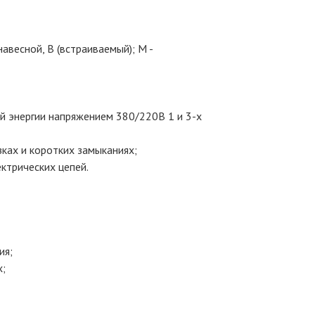
авесной, В (встраиваемый); М -
й энергии напряжением 380/220В 1 и 3-х
ках и коротких замыканиях;
ктрических цепей.
ия;
х;