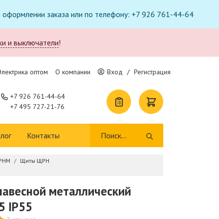
ри оформлении заказа или по телефону: +7 926 761-44-64
ки и выключатели
!
Электрика оптом
О компании
Вход
/
Регистрация
+7 926 761-44-64
+7 495 727-21-76
лог
Контакты
РНМ
Щиты ЩРН
авесной металлический
5 IP55