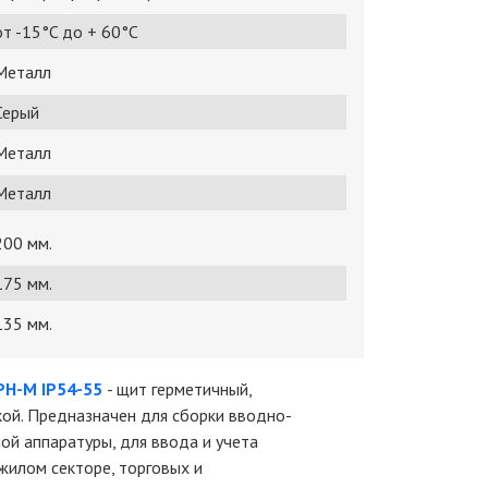
от -15°C до + 60°C
Металл
Серый
Металл
Металл
200 мм.
175 мм.
135 мм.
Н-М IP54-55
- щит герметичный,
йкой. Предназначен для сборки вводно-
й аппаратуры, для ввода и учета
 жилом секторе, торговых и