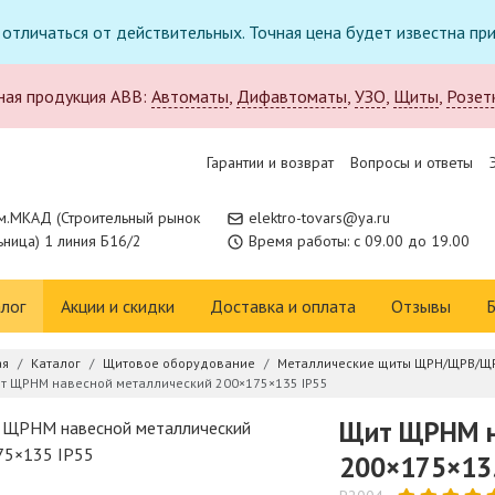
т отличаться от действительных. Точная цена будет известна п
ная продукция ABB:
Автоматы
,
Дифавтоматы
,
УЗО
,
Щиты
,
Розет
Гарантии и возврат
Вопросы и ответы
м.МКАД (Строительный рынок
elektro-tovars@ya.ru
ница) 1 линия Б16/2
Время работы: с 09.00 до 19.00
лог
Акции и скидки
Доставка и оплата
Отзывы
Б
ая
Каталог
Щитовое оборудование
Металлические щиты ЩРН/ЩРВ/Щ
т ЩРНМ навесной металлический 200×175×135 IP55
Щит ЩРНМ н
200×175×13