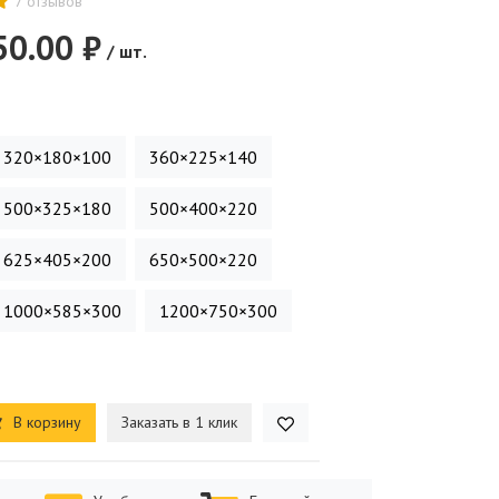
7 отзывов
50.00 ₽
/ шт.
320×180×100
360×225×140
500×325×180
500×400×220
625×405×200
650×500×220
1000×585×300
1200×750×300
В корзину
Заказать в 1 клик