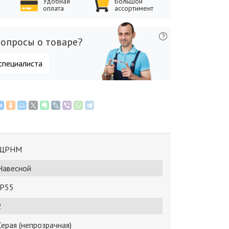
Удобная
Большой
оплата
ассортимент
опросы о товаре?
специалиста
ЩРНМ
Навесной
IP55
2
Серая (непрозрачная)