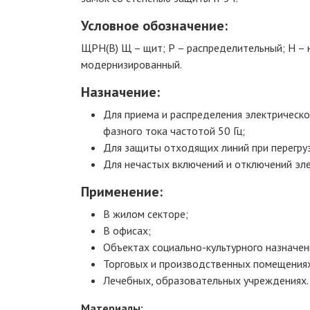
Условное обозначение:
ЩРН(В) Щ – щит; Р – распределительный; Н – н
модернизированный.
Назначение:
Для приема и распределения электрическо
фазного тока частотой 50 Гц;
Для защиты отходящих линий при перегруз
Для нечастых включений и отключений эле
Применение:
В жилом секторе;
В офисах;
Объектах социально-культурного назначен
Торговых и производственных помещения
Лечебных, образовательных учреждениях.
Материалы: