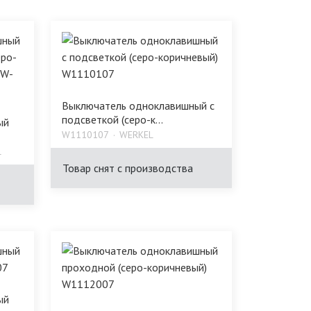
Выключатель одноклавишный с
подсветкой (серо-к...
ый
W1110107
WERKEL
L
Товар снят с производства
ый