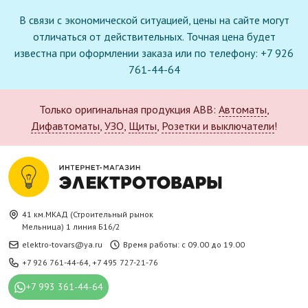
В связи с экономической ситуацией, цены на сайте могут
отличаться от действительных. Точная цена будет
известна при оформлении заказа или по телефону: +7 926
761-44-64
Только оригинальная продукция ABB:
Автоматы
,
Дифавтоматы
,
УЗО
,
Щиты
,
Розетки и выключатели
!
41 км.МКАД (Строительный рынок
Мельница) 1 линия Б16/2
elektro-tovars@ya.ru
Время работы: с 09.00 до 19.00
+7 926 761-44-64
,
+7 495 727-21-76
+7 993 361-44-64