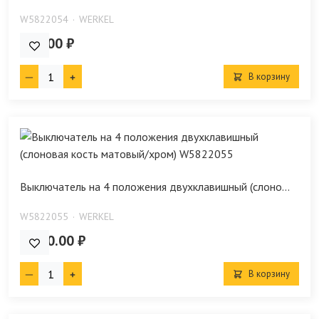
W5822054
WERKEL
650.00 ₽
В корзину
Выключатель на 4 положения двухклавишный (слоно...
W5822055
WERKEL
1 620.00 ₽
В корзину