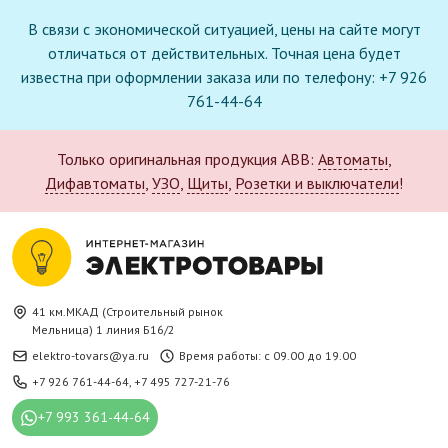
В связи с экономической ситуацией, цены на сайте могут
отличаться от действительных. Точная цена будет
известна при оформлении заказа или по телефону: +7 926
761-44-64
Только оригинальная продукция ABB:
Автоматы
,
Дифавтоматы
,
УЗО
,
Щиты
,
Розетки и выключатели
!
41 км.МКАД (Строительный рынок
Мельница) 1 линия Б16/2
elektro-tovars@ya.ru
Время работы: с 09.00 до 19.00
+7 926 761-44-64
,
+7 495 727-21-76
+7 993 361-44-64