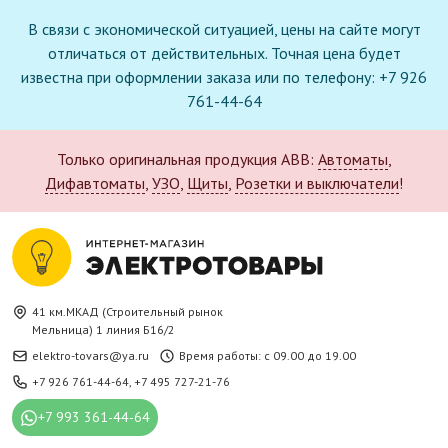
В связи с экономической ситуацией, цены на сайте могут
отличаться от действительных. Точная цена будет
известна при оформлении заказа или по телефону: +7 926
761-44-64
Только оригинальная продукция ABB:
Автоматы
,
Дифавтоматы
,
УЗО
,
Щиты
,
Розетки и выключатели
!
41 км.МКАД (Строительный рынок
Мельница) 1 линия Б16/2
elektro-tovars@ya.ru
Время работы: с 09.00 до 19.00
+7 926 761-44-64
,
+7 495 727-21-76
+7 993 361-44-64