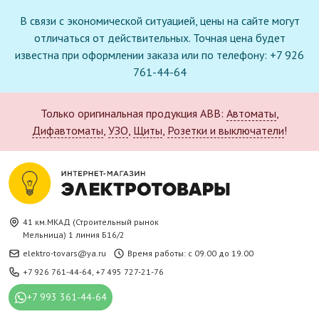
В связи с экономической ситуацией, цены на сайте могут
отличаться от действительных. Точная цена будет
известна при оформлении заказа или по телефону: +7 926
761-44-64
Только оригинальная продукция ABB:
Автоматы
,
Дифавтоматы
,
УЗО
,
Щиты
,
Розетки и выключатели
!
41 км.МКАД (Строительный рынок
Мельница) 1 линия Б16/2
elektro-tovars@ya.ru
Время работы: с 09.00 до 19.00
+7 926 761-44-64
,
+7 495 727-21-76
+7 993 361-44-64