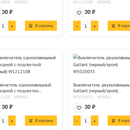
10008
WERKEL
W1222008
WERKEL
.00 ₽
559.00 ₽
В корзину
В корз
лючатель одноклавишный
Выключатель двухклавишн
одной с подсветко...
Gallant (черный/хром)...
12108
WERKEL
W5020035
WERKEL
.00 ₽
806.00 ₽
В корзину
В корз