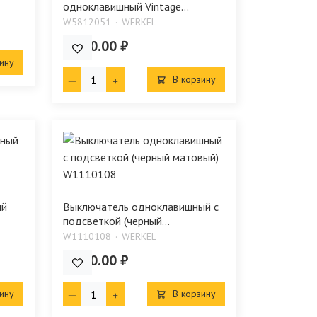
одноклавишный Vintage...
W5812051
WERKEL
1 770.00 ₽
ину
В корзину
ый
Выключатель одноклавишный с
подсветкой (черный...
W1110108
WERKEL
1 280.00 ₽
ину
В корзину