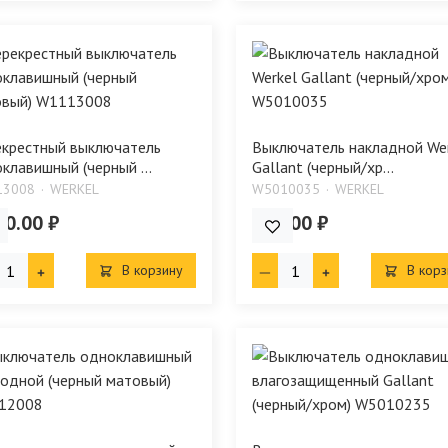
крестный выключатель
Выключатель накладной We
клавишный (черный ...
Gallant (черный/хр...
13008
WERKEL
W5010035
WERKEL
50.00 ₽
584.00 ₽
В корзину
В корз