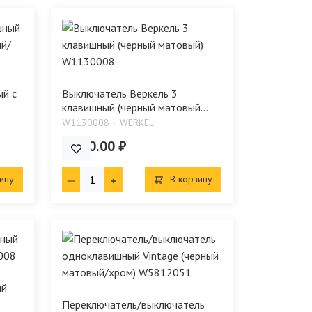
й с
Выключатель Веркель 3
клавишный (черный матовый...
W1130008
WERKEL
1 310.00 ₽
ину
В корзину
ый
Переключатель/выключатель