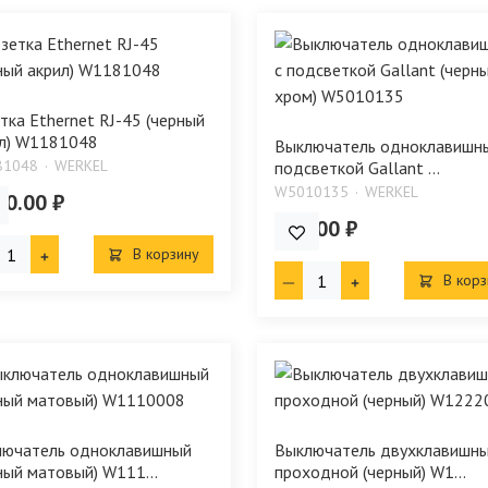
тка Ethernet RJ-45 (черный
л) W1181048
Выключатель одноклавишны
81048
WERKEL
подсветкой Gallant ...
W5010135
WERKEL
60.00 ₽
806.00 ₽
В корзину
В корз
лючатель одноклавишный
Выключатель двухклавишн
ный матовый) W111...
проходной (черный) W1...