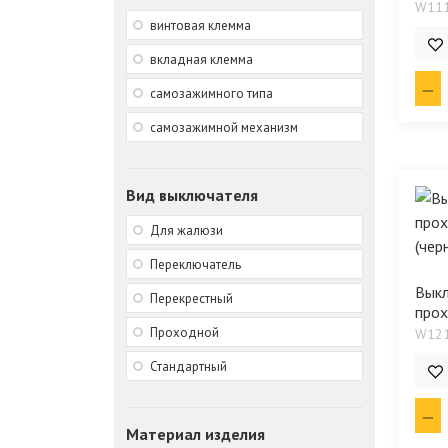
W11
винтовая клемма
641
вкладная клемма
самозажимного типа
самозажимной механизм
Вид выключателя
Для жалюзи
Переключатель
Вык
Перекрестный
прох
Проходной
W12
881
Стандартный
Материал изделия