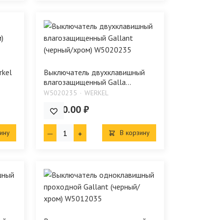
rkel
Выключатель двухклавишный
влагозащищенный Galla...
W5020235
WERKEL
1 120.00 ₽
ину
В корзину