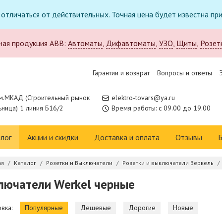
т отличаться от действительных. Точная цена будет известна п
ная продукция ABB:
Автоматы
,
Дифавтоматы
,
УЗО
,
Щиты
,
Розет
Гарантии и возврат
Вопросы и ответы
м.МКАД (Строительный рынок
elektro-tovars@ya.ru
ница) 1 линия Б16/2
Время работы: с 09.00 до 19.00
лог
Акции и скидки
Доставка и оплата
Отзывы
Б
ая
Каталог
Розетки и Выключатели
Розетки и выключатели Веркель
лючатели Werkel черные
вка:
Популярные
Дешевые
Дорогие
Новые