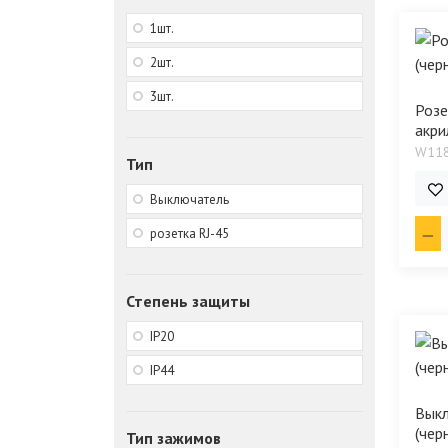
1шт.
2шт.
3шт.
Розе
акри
W11
Тип
2 1
Выключатель
розетка RJ-45
Степень защиты
IP20
IP44
Вык
(чер
Тип зажимов