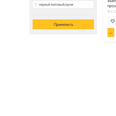
Вык
черный матовый/хром
прох
W11
860
Применить