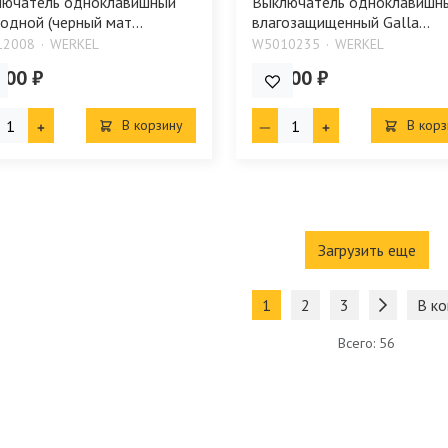
лючатель одноклавишный
Выключатель одноклавишн
одной (черный мат...
влагозащищенный Galla...
12008
WERKEL
W5010235
WERKEL
.00 ₽
806.00 ₽
В корзину
В корз
Загрузить еще
1
2
3
В ко
Всего: 56