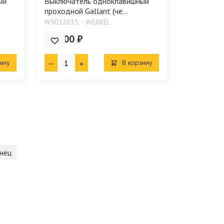
ый
Выключатель одноклавишный
проходной Gallant (че...
W5012035
WERKEL
641.00 ₽
ину
В корзину
нец