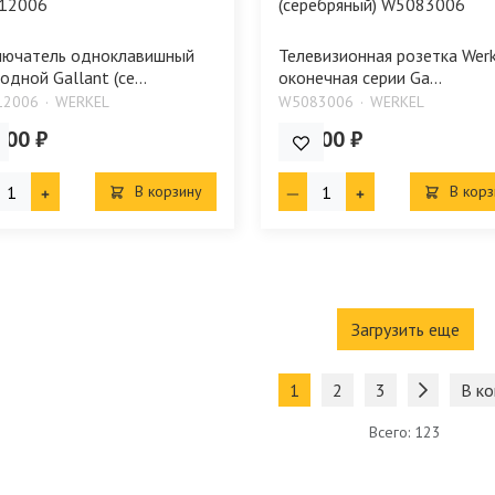
лючатель одноклавишный
Телевизионная розетка Werk
одной Gallant (се...
оконечная серии Ga...
12006
WERKEL
W5083006
WERKEL
.00 ₽
536.00 ₽
В корзину
В корз
Загрузить еще
1
2
3
В ко
Всего: 123