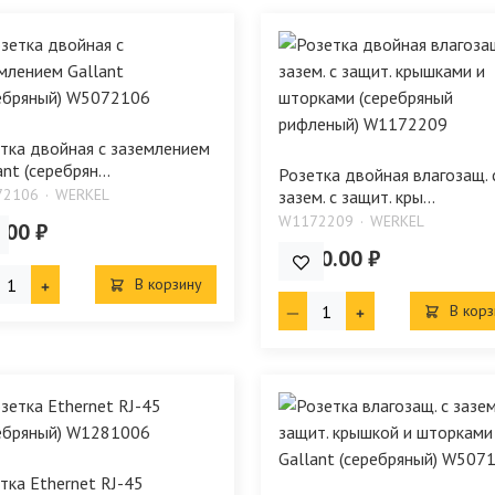
тка двойная с заземлением
ant (серебрян...
Розетка двойная влагозащ. 
72106
WERKEL
зазем. с защит. кры...
W1172209
WERKEL
.00 ₽
1 680.00 ₽
В корзину
В корз
тка Ethernet RJ-45