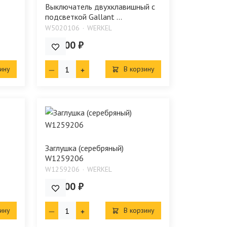
Выключатель двухклавишный с
подсветкой Gallant ...
W5020106
WERKEL
853.00 ₽
ину
В корзину
Заглушка (серебряный)
W1259206
W1259206
WERKEL
171.00 ₽
ину
В корзину