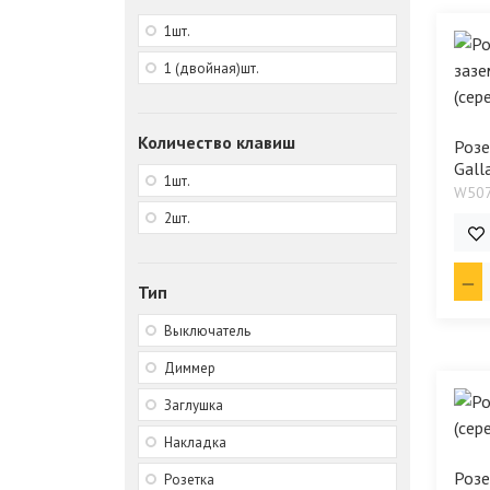
1шт.
1 (двойная)шт.
Количество клавиш
Розе
Gall
1шт.
W50
2шт.
762
Тип
Выключатель
Диммер
Заглушка
Накладка
Розе
Розетка