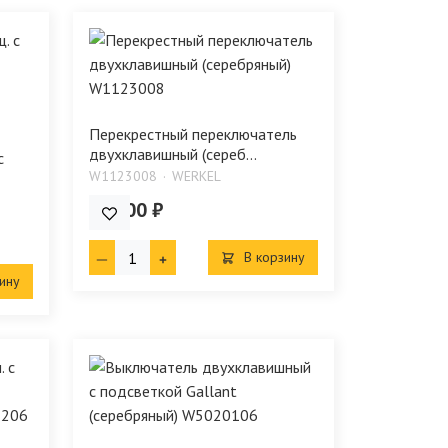
Перекрестный переключатель
двухклавишный (сереб...
с
W1123008
WERKEL
827.00 ₽
В корзину
ину