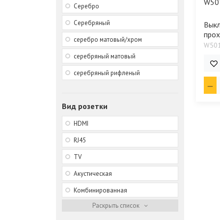
Серебро
Серебряный
Вык
прох
серебро матовый/хром
W50
серебряный матовый
499
серебряный рифленый
Вид розетки
HDMI
RJ45
TV
Акустическая
Комбинированная