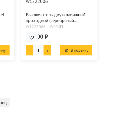
el
Выключатель двухклавишный
проходной (серебряный...
W1222006
WERKEL
392.00 ₽
ину
В корзину
нец