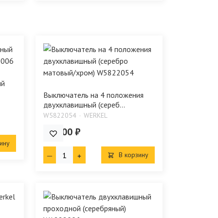
ый
Выключатель на 4 положения
двухклавишный (сереб...
W5822054
WERKEL
650.00 ₽
ину
В корзину