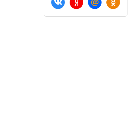
ация
Акции и скидки
Блог
птом
Вход
плата
Регистрация
озврат