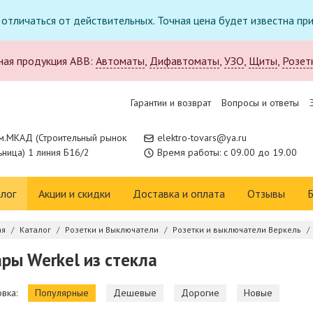
т отличаться от действительных. Точная цена будет известна п
ная продукция ABB:
Автоматы
,
Дифавтоматы
,
УЗО
,
Щиты
,
Розет
Гарантии и возврат
Вопросы и ответы
м.МКАД (Строительный рынок
elektro-tovars@ya.ru
ница) 1 линия Б16/2
Время работы: с 09.00 до 19.00
лог
Акции и скидки
Доставка и оплата
Отзывы
Б
ая
Каталог
Розетки и Выключатели
Розетки и выключатели Веркель
ры Werkel из стекла
вка:
Популярные
Дешевые
Дорогие
Новые