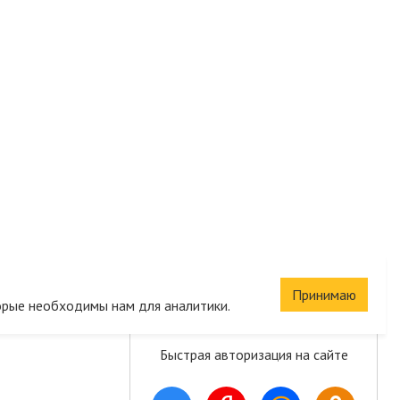
Сохраните корзину
Принимаю
орые необходимы нам для аналитики.
и список желаний
Быстрая авторизация на сайте