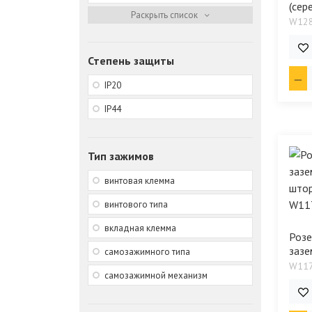
(сер
W12
924
Степень защиты
IP20
IP44
Тип зажимов
винтовая клемма
винтового типа
вкладная клемма
Розе
зазем
самозажимного типа
W11
самозажимной механизм
600