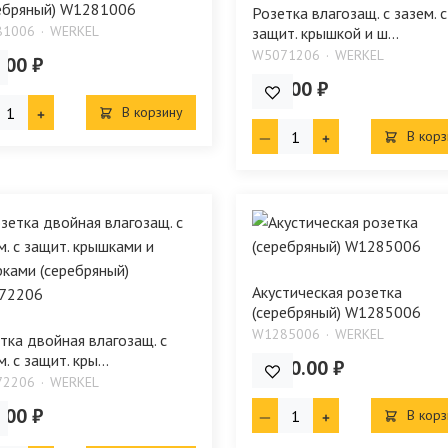
ебряный) W1281006
Розетка влагозащ. с зазем. с
81006
WERKEL
защит. крышкой и ш...
W5071206
WERKEL
.00 ₽
681.00 ₽
В корзину
В корз
Акустическая розетка
(серебряный) W1285006
W1285006
WERKEL
тка двойная влагозащ. с
. с защит. кры...
1 130.00 ₽
72206
WERKEL
.00 ₽
В корз