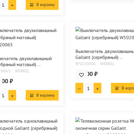
В корзину
Выключатель двухклавишн
Gallant (серебряный) ...
ючатель двухклавишный
W5020006
WERKEL
ебряный матовый) ...
20065
WERKEL
627.00 ₽
.00 ₽
В корз
В корзину