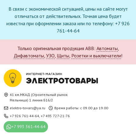
В связи с экономической ситуацией, цены на сайте могут
отличаться от действительных. Точная цена будет
известна при оформлении заказа или по телефону: +7 926
761-44-64
Только оригинальная продукция ABB:
Автоматы
,
Дифавтоматы
,
УЗО
,
Щиты
,
Розетки и выключатели
!
41 км.МКАД (Строительный рынок
Мельница) 1 линия Б16/2
elektro-tovars@ya.ru
Время работы: с 09.00 до 19.00
+7 926 761-44-64
,
+7 495 727-21-76
+7 993 361-44-64