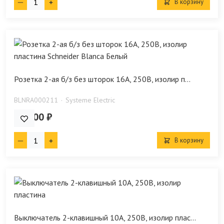
В корзину
Розетка 2-ая б/з без шторок 16А, 250В, изолир п...
BLNRA000211
Systeme Electric
242.00 ₽
В корзину
Выключатель 2-клавишный 10А, 250B, изолир плас...