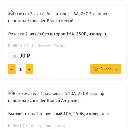
Розетка 2-ая с/з без шторок 16А, 250В, изолир п...
BLNRA010211
Systeme Electric
309.00 ₽
В корзину
Выключатель 1-клавишный 10А, 250B, изолир плас...
BLNVA101016
Systeme Electric