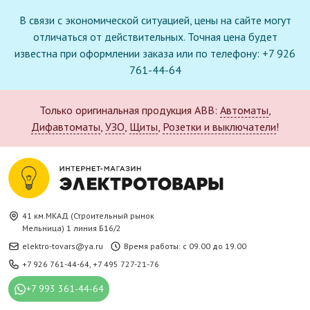
В связи с экономической ситуацией, цены на сайте могут
отличаться от действительных. Точная цена будет
известна при оформлении заказа или по телефону: +7 926
761-44-64
Только оригинальная продукция ABB:
Автоматы
,
Дифавтоматы
,
УЗО
,
Щиты
,
Розетки и выключатели
!
41 км.МКАД (Строительный рынок
Мельница) 1 линия Б16/2
elektro-tovars@ya.ru
Время работы: с 09.00 до 19.00
+7 926 761-44-64
,
+7 495 727-21-76
+7 993 361-44-64