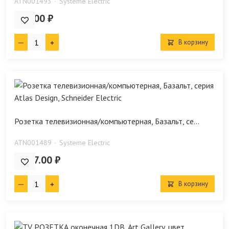
ATN001493
Systeme Electric
443.00 ₽
В корзину
Розетка телевизионная/компьютерная, Базальт, се...
ATN001489
Systeme Electric
1 567.00 ₽
В корзину