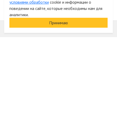
условиями обработки
cookie и информации о
поведении на сайте, которые необходимы нам для
аналитики.
Принимаю
Информация
О компании
Акции и скидки
Услуги
Блог
Электрика оптом
Вход
Доставка и оплата
Регистрация
Гарантии и возврат
Отзывы