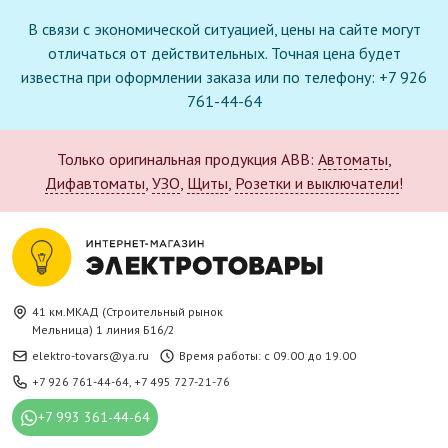
В связи с экономической ситуацией, цены на сайте могут
отличаться от действительных. Точная цена будет
известна при оформлении заказа или по телефону: +7 926
761-44-64
Только оригинальная продукция ABB:
Автоматы
,
Дифавтоматы
,
УЗО
,
Щиты
,
Розетки и выключатели
!
41 км.МКАД (Строительный рынок
Мельница) 1 линия Б16/2
elektro-tovars@ya.ru
Время работы: с 09.00 до 19.00
+7 926 761-44-64
,
+7 495 727-21-76
+7 993 361-44-64