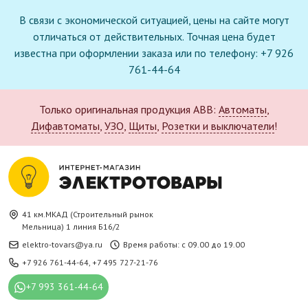
В связи с экономической ситуацией, цены на сайте могут
отличаться от действительных. Точная цена будет
известна при оформлении заказа или по телефону: +7 926
761-44-64
Только оригинальная продукция ABB:
Автоматы
,
Дифавтоматы
,
УЗО
,
Щиты
,
Розетки и выключатели
!
41 км.МКАД (Строительный рынок
Мельница) 1 линия Б16/2
elektro-tovars@ya.ru
Время работы: с 09.00 до 19.00
+7 926 761-44-64
,
+7 495 727-21-76
+7 993 361-44-64