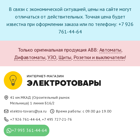
В связи с экономической ситуацией, цены на сайте могут
отличаться от действительных. Точная цена будет
известна при оформлении заказа или по телефону: +7 926
761-44-64
Только оригинальная продукция ABB:
Автоматы
,
Дифавтоматы
,
УЗО
,
Щиты
,
Розетки и выключатели
!
41 км.МКАД (Строительный рынок
Мельница) 1 линия Б16/2
elektro-tovars@ya.ru
Время работы: с 09.00 до 19.00
+7 926 761-44-64
,
+7 495 727-21-76
+7 993 361-44-64