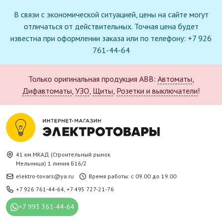
В связи с экономической ситуацией, цены на сайте могут
отличаться от действительных. Точная цена будет
известна при оформлении заказа или по телефону: +7 926
761-44-64
Только оригинальная продукция ABB:
Автоматы
,
Дифавтоматы
,
УЗО
,
Щиты
,
Розетки и выключатели
!
41 км.МКАД (Строительный рынок
Мельница) 1 линия Б16/2
elektro-tovars@ya.ru
Время работы: с 09.00 до 19.00
+7 926 761-44-64
,
+7 495 727-21-76
+7 993 361-44-64