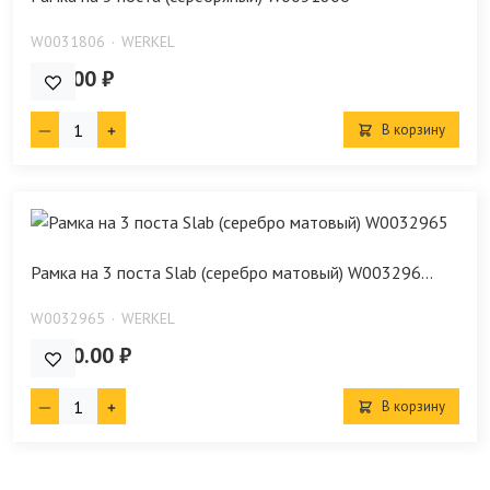
W0031806
WERKEL
791.00 ₽
В корзину
Рамка на 3 поста Slab (серебро матовый) W003296...
W0032965
WERKEL
1 530.00 ₽
В корзину