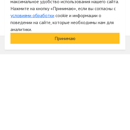
максимальное удобство использования нашего сайта.
Быстрая авторизация на сайте
Нажмите на кнопку «Принимаю», если вы согласны с
условиями обработки
cookie и информации о
поведении на сайте, которые необходимы нам для
аналитики.
Принимаю
Информация
О компании
Акции и скидки
Услуги
Блог
Электрика оптом
Вход
Доставка и оплата
Регистрация