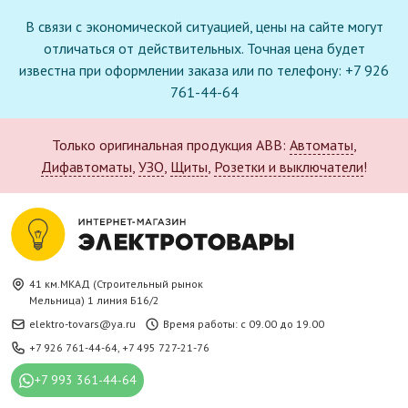
В связи с экономической ситуацией, цены на сайте могут
отличаться от действительных. Точная цена будет
известна при оформлении заказа или по телефону: +7 926
761-44-64
Только оригинальная продукция ABB:
Автоматы
,
Дифавтоматы
,
УЗО
,
Щиты
,
Розетки и выключатели
!
41 км.МКАД (Строительный рынок
Мельница) 1 линия Б16/2
elektro-tovars@ya.ru
Время работы: с 09.00 до 19.00
+7 926 761-44-64
,
+7 495 727-21-76
+7 993 361-44-64