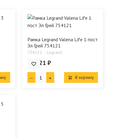
Рамка Legrand Valena Life 1 пост
Эл Грей 754121
754121
Legrand
441.21 ₽
ину
В корзину