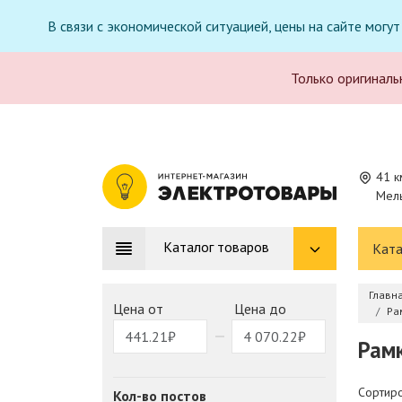
В связи с экономической ситуацией, цены на сайте могу
Только оригиналь
41 к
Мель
Каталог товаров
Ката
Главн
Цена от
Цена до
Ра
Рамк
Сортиро
Кол-во постов