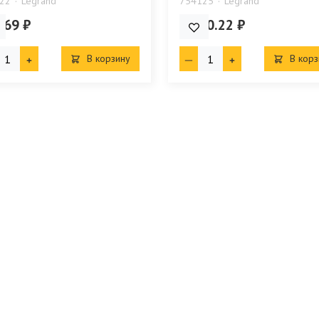
22
Legrand
754125
Legrand
.69 ₽
4 070.22 ₽
В корзину
В корз