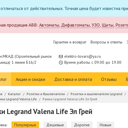
т отличаться от действительных. Точная цена будет известна п
ная продукция ABB:
Автоматы
,
Дифавтоматы
,
УЗО
,
Щиты
,
Розет
Гарантии и возврат
Вопросы и ответы
м.МКАД (Строительный рынок
elektro-tovars@ya.ru
ница) 1 линия Б16/2
Время работы: с 09.00 до 19.00
лог
Акции и скидки
Доставка и оплата
Отзывы
Б
ая
Каталог
Розетки и Выключатели
Розетки и выключатели Legrand
мки Legrand Valena Life
Рамки Legrand Valena Life Эл Грей
и Legrand Valena Life Эл Грей
вка:
Популярные
Дешевые
Дорогие
Новые