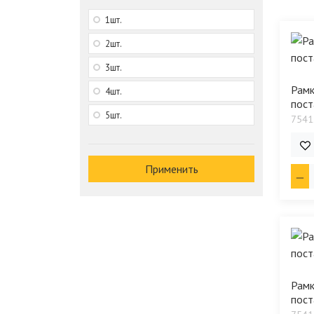
1шт.
2шт.
3шт.
Рамк
4шт.
пост
5шт.
7541
2 3
Применить
Рамк
пост