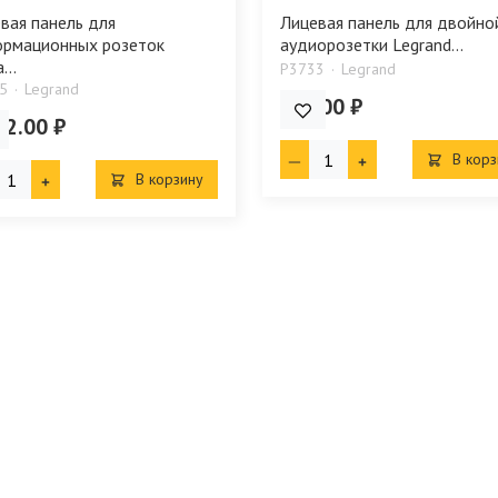
вая панель для
Лицевая панель для двойно
рмационных розеток
аудиорозетки Legrand...
...
P3733
Legrand
5
Legrand
687.00 ₽
62.00 ₽
В корз
В корзину