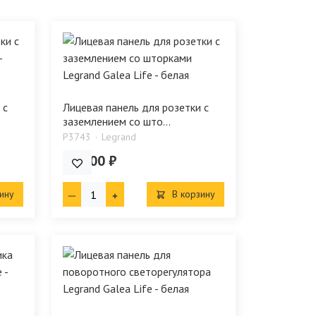
 с
Лицевая панель для розетки с
заземлением со што...
P3743
Legrand
572.00 ₽
ину
В корзину