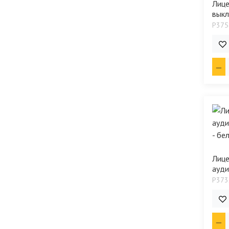
Лице
выкл
P375
1 0
Лице
ауди
P373
687