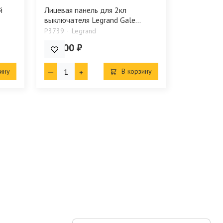
й
Лицевая панель для 2кл
выключателя Legrand Gale...
P3739
Legrand
764.00 ₽
ину
В корзину