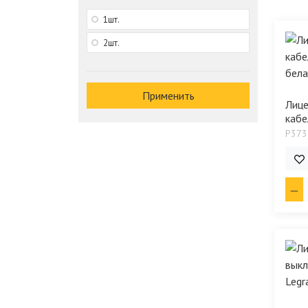
1шт.
2шт.
Применить
Лице
кабе
P373
786