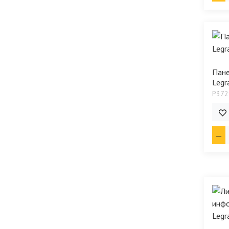
Пане
Legra
P372
530