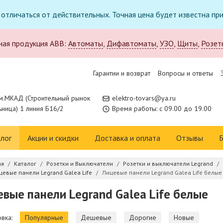
т отличаться от действительных. Точная цена будет известна п
ная продукция ABB:
Автоматы
,
Дифавтоматы
,
УЗО
,
Щиты
,
Розет
Гарантии и возврат
Вопросы и ответы
м.МКАД (Строительный рынок
elektro-tovars@ya.ru
ница) 1 линия Б16/2
Время работы: с 09.00 до 19.00
лог
Акции и скидки
Доставка и оплата
Отзывы
Б
ая
Каталог
Розетки и Выключатели
Розетки и выключатели Legrand
цевые панели Legrand Galea Life
Лицевые панели Legrand Galea Life белые
вые панели Legrand Galea Life белые
вка:
Популярные
Дешевые
Дорогие
Новые