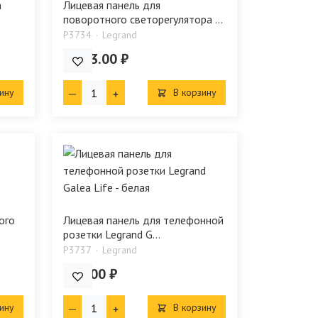
а
Лицевая панель для
поворотного светорегулятора ...
P3734
Legrand
1 133.00 ₽
ину
В корзину
ого
Лицевая панель для телефонной
розетки Legrand G...
P3737
Legrand
445.00 ₽
ину
В корзину