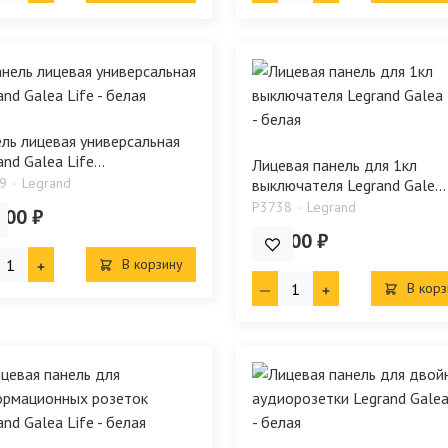
ль лицевая универсальная
nd Galea Life...
Лицевая панель для 1кл
9
Legrand
выключателя Legrand Gale...
P3738
Legrand
.00 ₽
445.00 ₽
В корзину
В корз