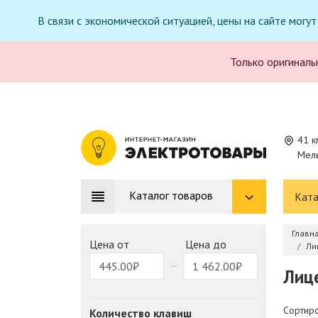
В связи с экономической ситуацией, цены на сайте могу
Только оригиналь
41 к
Мель
Каталог товаров
Ката
Главн
Цена от
Цена до
Ли
Лице
Сортиро
Количество клавиш