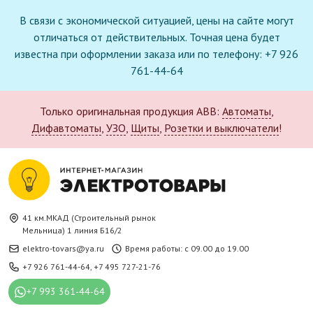
В связи с экономической ситуацией, цены на сайте могут
отличаться от действительных. Точная цена будет
известна при оформлении заказа или по телефону: +7 926
761-44-64
Только оригинальная продукция ABB:
Автоматы
,
Дифавтоматы
,
УЗО
,
Щиты
,
Розетки и выключатели
!
41 км.МКАД (Строительный рынок
Мельница) 1 линия Б16/2
elektro-tovars@ya.ru
Время работы: с 09.00 до 19.00
+7 926 761-44-64
,
+7 495 727-21-76
+7 993 361-44-64