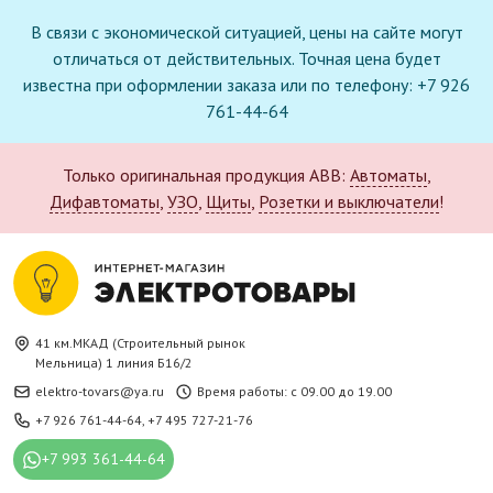
В связи с экономической ситуацией, цены на сайте могут
отличаться от действительных. Точная цена будет
известна при оформлении заказа или по телефону: +7 926
761-44-64
Только оригинальная продукция ABB:
Автоматы
,
Дифавтоматы
,
УЗО
,
Щиты
,
Розетки и выключатели
!
41 км.МКАД (Строительный рынок
Мельница) 1 линия Б16/2
elektro-tovars@ya.ru
Время работы: с 09.00 до 19.00
+7 926 761-44-64
,
+7 495 727-21-76
+7 993 361-44-64