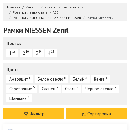
Главная
Каталог
Розетки и Выключатели
Розетки и выключатели ABB
Розетки и выключатели ABB Zenit Niessen
Рамки NIESSEN Zenit
Рамки NIESSEN Zenit
Посты:
16
10
9
13
1
2
3
4
Цвет:
5
5
5
5
Антрацит
Белое стекло
Белый
Венге
5
5
5
5
Серебряные
Сланец
Сталь
Черное стекло
8
Шампань
Фильтр
Сортировка