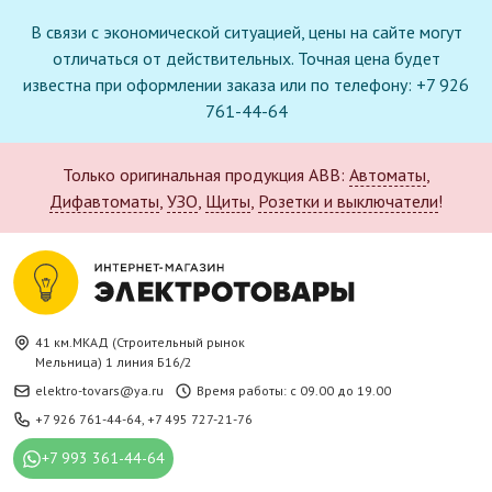
В связи с экономической ситуацией, цены на сайте могут
отличаться от действительных. Точная цена будет
известна при оформлении заказа или по телефону: +7 926
761-44-64
Только оригинальная продукция ABB:
Автоматы
,
Дифавтоматы
,
УЗО
,
Щиты
,
Розетки и выключатели
!
41 км.МКАД (Строительный рынок
Мельница) 1 линия Б16/2
elektro-tovars@ya.ru
Время работы: с 09.00 до 19.00
+7 926 761-44-64
,
+7 495 727-21-76
+7 993 361-44-64