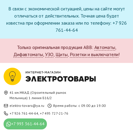
В связи с экономической ситуацией, цены на сайте могут
отличаться от действительных. Точная цена будет
известна при оформлении заказа или по телефону: +7 926
761-44-64
Только оригинальная продукция ABB:
Автоматы
,
Дифавтоматы
,
УЗО
,
Щиты
,
Розетки и выключатели
!
41 км.МКАД (Строительный рынок
Мельница) 1 линия Б16/2
elektro-tovars@ya.ru
Время работы: с 09.00 до 19.00
+7 926 761-44-64
,
+7 495 727-21-76
+7 993 361-44-64