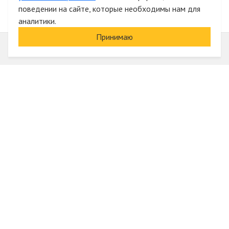
поведении на сайте, которые необходимы нам для
аналитики.
Принимаю
Информация
О компании
Акции и скидки
Услуги
Блог