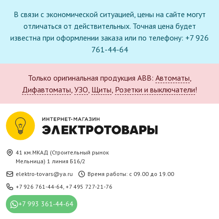
В связи с экономической ситуацией, цены на сайте могут
отличаться от действительных. Точная цена будет
известна при оформлении заказа или по телефону: +7 926
761-44-64
Только оригинальная продукция ABB:
Автоматы
,
Дифавтоматы
,
УЗО
,
Щиты
,
Розетки и выключатели
!
41 км.МКАД (Строительный рынок
Мельница) 1 линия Б16/2
elektro-tovars@ya.ru
Время работы: с 09.00 до 19.00
+7 926 761-44-64
,
+7 495 727-21-76
+7 993 361-44-64