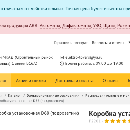
т отличаться от действительных. Точная цена будет известна п
ная продукция ABB:
Автоматы
,
Дифавтоматы
,
УЗО
,
Щиты
,
Розет
Гарантии и возврат
Вопросы и ответы
м.МКАД (Строительный рынок
elektro-tovars@ya.ru
ница) 1 линия Б16/2
Время работы: с 09.00 до 19.00
лог
Акции и скидки
Доставка и оплата
Отзывы
Б
ая
Каталог
Электромонтажные расходники
Распределительные и мон
робка установочная D68 (подрозетник)
Коробка уст
P2201