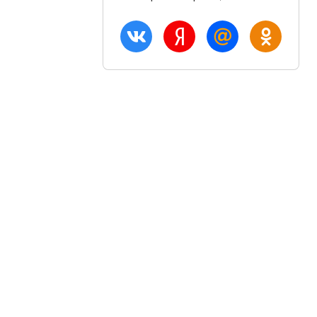
ация
Акции и скидки
Блог
птом
Вход
плата
Регистрация
озврат