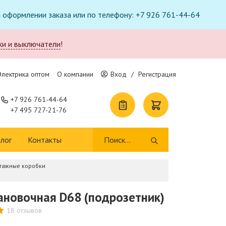
ри оформлении заказа или по телефону: +7 926 761-44-64
ки и выключатели
!
Электрика оптом
О компании
Вход
/
Регистрация
+7 926 761-44-64
+7 495 727-21-76
лог
Контакты
тажные коробки
ановочная D68 (подрозетник)
18 отзывов