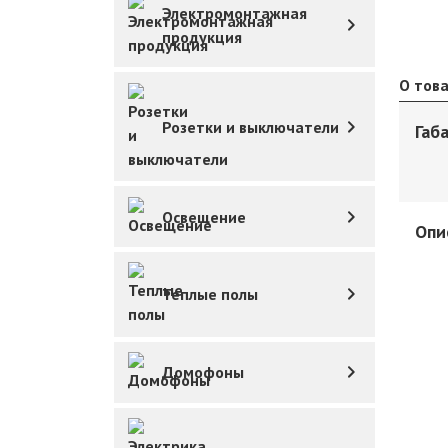
Электромонтажная
продукция
О тов
Розетки и выключатели
Габ
Освещение
Опи
Теплые полы
Домофоны