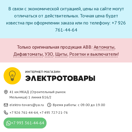
В связи с экономической ситуацией, цены на сайте могут
отличаться от действительных. Точная цена будет
известна при оформлении заказа или по телефону: +7 926
761-44-64
Только оригинальная продукция ABB:
Автоматы
,
Дифавтоматы
,
УЗО
,
Щиты
,
Розетки и выключатели
!
41 км.МКАД (Строительный рынок
Мельница) 1 линия Б16/2
elektro-tovars@ya.ru
Время работы: с 09.00 до 19.00
+7 926 761-44-64
,
+7 495 727-21-76
+7 993 361-44-64