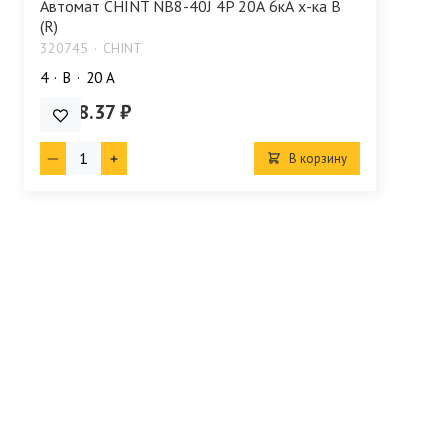
Автомат CHINT NB8-40J 4P 20А 6кА х-ка B
(R)
320745
CHINT
4
B
20 А
4 078.37 ₽
В корзину