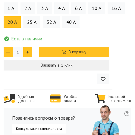
1 А
2 А
3 А
4 А
6 А
10 А
16 А
20 А
25 А
32 А
40 А
Есть в наличии
В корзину
Заказать в 1 клик
Удобная
Удобная
Большой
доставка
оплата
ассортимент
Появились вопросы о товаре?
Консультация специалиста