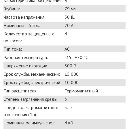
Характеристика расцепления:
B
Глубина:
79 мм
Частота напряжения:
50 Гц
Номинальный ток:
20 А
Количество защищенных
4
полюсов:
Тип тока:
AC
Рабочая температура:
-35...+70 °С
Напряжение изоляции:
500 В
Срок службы, механический:
15 000
Срок службы, электрический:
10 000
Тип расцепителя:
Термомагнитный
Степень загрязнения среды:
3
Предел электромагнитного
3...5
отключения (*In):
Номинальное импульсное
4 кВ