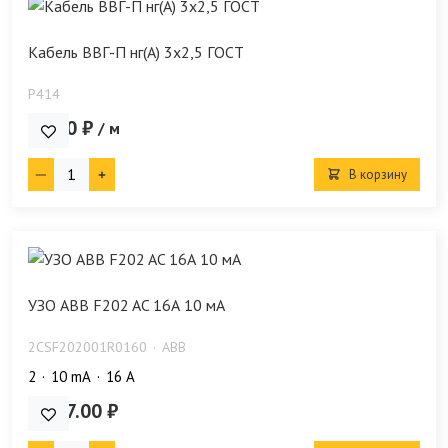
Кабель ВВГ-П нг(А) 3х2,5 ГОСТ
P414
79.00 ₽
/ м
В корзину
УЗО ABB F202 AC 16А 10 мА
2CSF202001R0160
ABB
2
10 mA
16 А
4 917.00 ₽