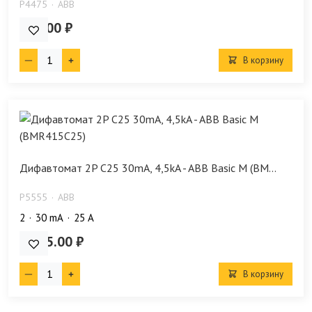
P4475
ABB
658.00 ₽
В корзину
Дифавтомат 2P C25 30mA, 4,5kA - ABB Basic M (BM...
P5555
ABB
2
30 mA
25 А
2 635.00 ₽
В корзину