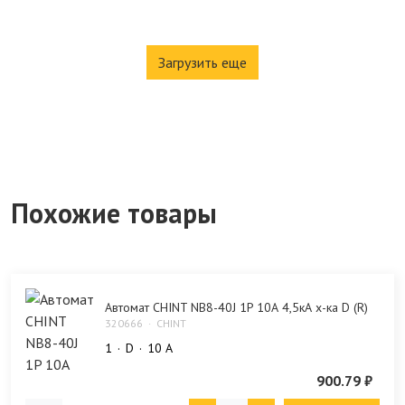
Загрузить еще
Похожие товары
Автомат CHINT NB8-40J 1P 10А 4,5кА х-ка D (R)
320666
CHINT
1
D
10 А
900.79 ₽