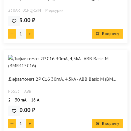
230ARТ01PQRSIN
Меркурий
9 973.00 ₽
В корзину
Дифавтомат 2P C16 30mA, 4,5kA - ABB Basic M (BM...
P5553
ABB
2
30 mA
16 А
2 480.00 ₽
В корзину