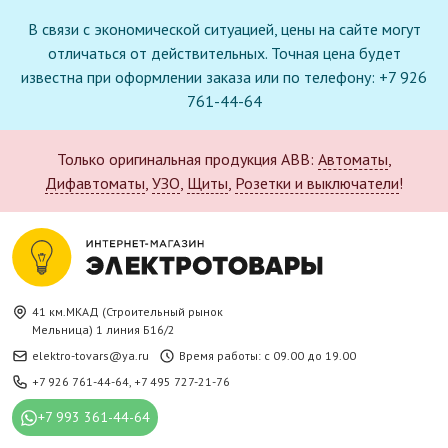
В связи с экономической ситуацией, цены на сайте могут
отличаться от действительных. Точная цена будет
известна при оформлении заказа или по телефону: +7 926
761-44-64
Только оригинальная продукция ABB:
Автоматы
,
Дифавтоматы
,
УЗО
,
Щиты
,
Розетки и выключатели
!
41 км.МКАД (Строительный рынок
Мельница) 1 линия Б16/2
elektro-tovars@ya.ru
Время работы: с 09.00 до 19.00
+7 926 761-44-64
,
+7 495 727-21-76
+7 993 361-44-64