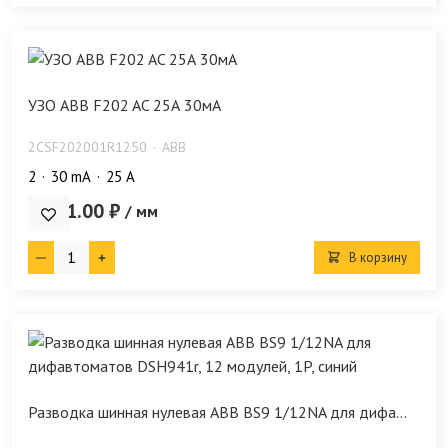
УЗО ABB F202 AC 25А 30мА
2CSF202001R1250
ABB
2
30 mA
25 А
4 341.00 ₽
/ мм
В корзину
Разводка шинная нулевая ABB BS9 1/12NA для дифа...