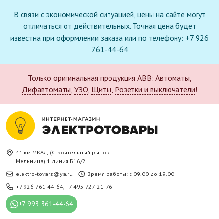
В связи с экономической ситуацией, цены на сайте могут
отличаться от действительных. Точная цена будет
известна при оформлении заказа или по телефону: +7 926
761-44-64
Только оригинальная продукция ABB:
Автоматы
,
Дифавтоматы
,
УЗО
,
Щиты
,
Розетки и выключатели
!
41 км.МКАД (Строительный рынок
Мельница) 1 линия Б16/2
elektro-tovars@ya.ru
Время работы: с 09.00 до 19.00
+7 926 761-44-64
,
+7 495 727-21-76
+7 993 361-44-64