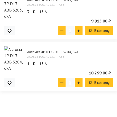
2CDS253001R0131
ABB
3
D
13 А
9 915.00 ₽
В корзину
Автомат 4P D13 - ABB S204, 6kA
2CDS254001R0131
ABB
4
D
13 А
10 299.00 ₽
В корзину