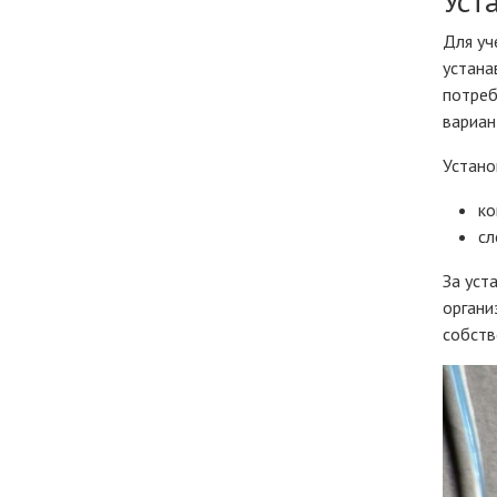
Уст
Для уч
устана
потреб
вариан
Устано
ко
сл
За уст
органи
собств