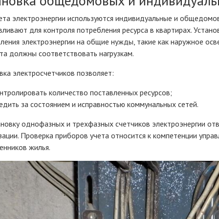
ановка общедомовых и индивидуаль
ета электроэнергии используются индивидуальные и общедомов
вливают для контроля потребления ресурса в квартирах. Устан
ления электроэнергии на общие нужды, такие как наружное осв
та должны соответствовать нагрузкам.
вка электросчетчиков позволяет:
нтролировать количество поставленных ресурсов;
едить за состоянием и исправностью коммунальных сетей.
ановку однофазных и трехфазных счетчиков электроэнергии о
зации. Проверка приборов учета относится к компетенции упр
енников жилья.