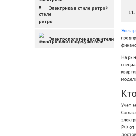
Электрика в стиле ретро
Электр
предпр
Электрополотенцесушители
финанс
На рын
специа
кварти
модели
Кто
Учет э
Соглас
электр
РФ от 
достов