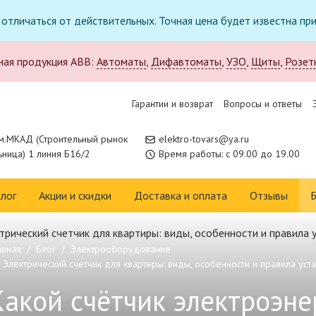
т отличаться от действительных. Точная цена будет известна п
ная продукция ABB:
Автоматы
,
Дифавтоматы
,
УЗО
,
Щиты
,
Розет
Гарантии и возврат
Вопросы и ответы
м.МКАД (Строительный рынок
elektro-tovars@ya.ru
ница) 1 линия Б16/2
Время работы: с 09.00 до 19.00
лог
Акции и скидки
Доставка и оплата
Отзывы
Б
авная
Блог
Электрооборудование
Электрический счетчик для квартиры: виды, особенности и правила уст
Какой счётчик электроэне