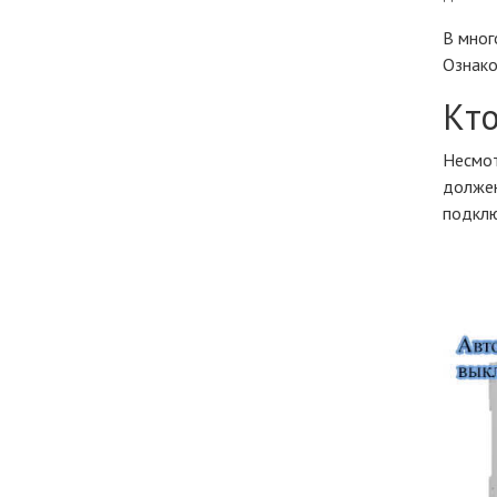
В мног
Ознако
Кто
Несмот
должен
подклю