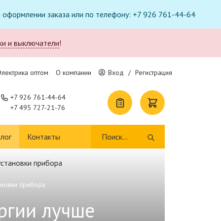
ри оформлении заказа или по телефону: +7 926 761-44-64
ки и выключатели
!
Электрика оптом
О компании
Вход
/
Регистрация
+7 926 761-44-64
+7 495 727-21-76
лог
Контакты
ановки прибора
ргии лучше