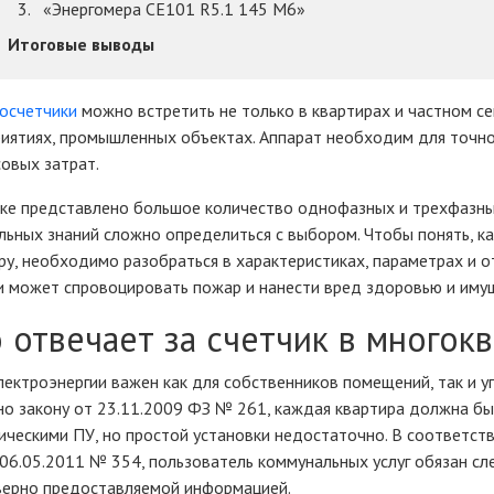
«Энергомера CE101 R5.1 145 M6»
Итоговые выводы
осчетчики
можно встретить не только в квартирах и частном се
иятиях, промышленных объектах. Аппарат необходим для точног
овых затрат.
ке представлено большое количество однофазных и трехфазны
льных знаний сложно определиться с выбором. Чтобы понять, ка
ру, необходимо разобраться в характеристиках, параметрах и 
 может спровоцировать пожар и нанести вред здоровью и имущ
 отвечает за счетчик в многок
лектроэнергии важен как для собственников помещений, так и 
но закону от 23.11.2009 ФЗ № 261, каждая квартира должна 
ическими ПУ, но простой установки недостаточно. В соответст
06.05.2011 № 354, пользователь коммунальных услуг обязан сле
ерно предоставляемой информацией.